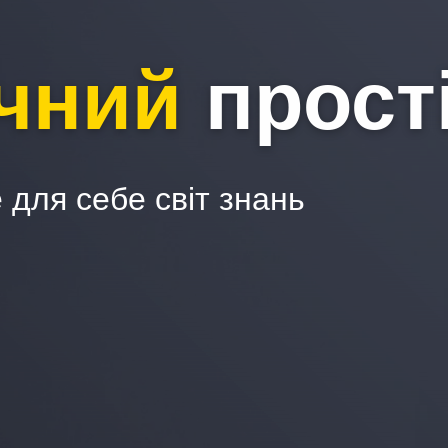
ечний
прост
 для себе світ знань