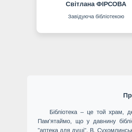
Світлана ФІРСОВА
Завідуюча бібліотекою
Пр
Бібліотека – це той храм, д
Пам'ятаймо, що у давнину бібліо
"аптека для душі". В. Сухомлинсь