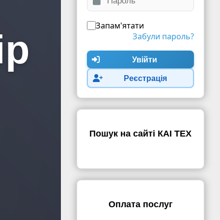
Запам'ятати
ір
Забули пароль?
Увійти
Реєстрація
Пошук на сайті КАІ ТЕХ
Оплата послуг