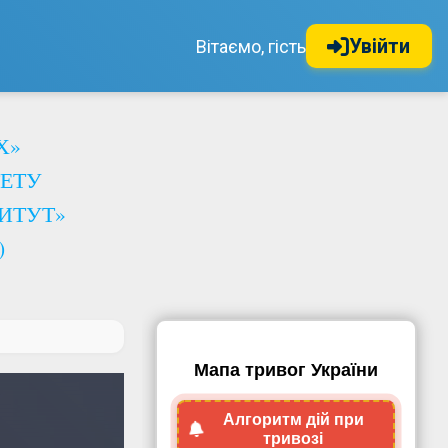
Увійти
Вітаємо, гість
Х»
ЕТУ
ИТУТ»
)
Мапа тривог України
Алгоритм дій при
тривозі