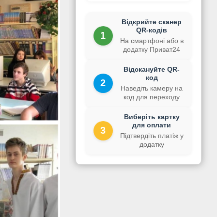
Відкрийте сканер
QR-кодів
1
На смартфоні або в
додатку Приват24
Відскануйте QR-
код
2
Наведіть камеру на
код для переходу
Виберіть картку
для оплати
3
Підтвердіть платіж у
додатку