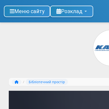
Меню сайту
Розклад
/
Бібліотечний простір