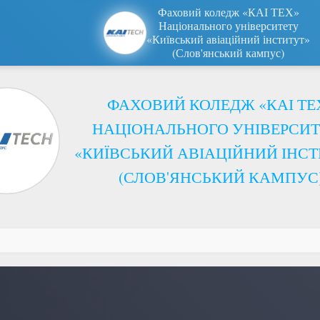
Фаховий коледж «КАІ ТЕХ»
Національного університету
«Київський авіаційний інститут»
(Слов'янський кампус)
ФАХОВИЙ КОЛЕДЖ «КАІ ТЕ
НАЦІОНАЛЬНОГО УНІВЕРСИТ
«КИЇВСЬКИЙ АВІАЦІЙНИЙ ІНСТ
(СЛОВ'ЯНСЬКИЙ КАМПУС