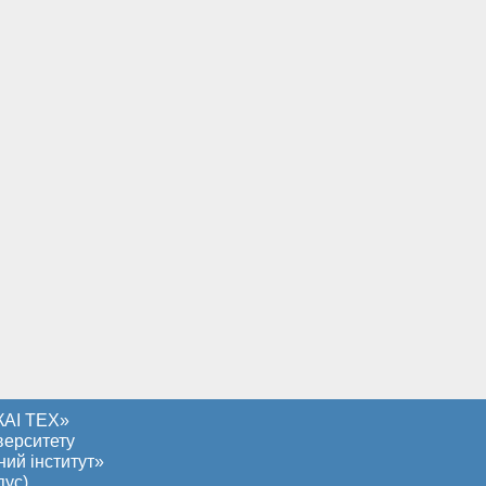
КАІ ТЕХ»
верситету
ний інститут»
пус)