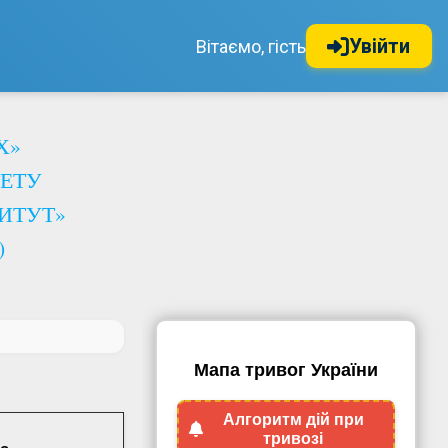
Увійти
Вітаємо, гість
Х»
ЕТУ
ИТУТ»
)
Мапа тривог України
Алгоритм дій при
тривозі