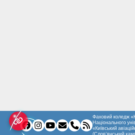
Фаховий коледж «
Національного уні
«Київський авіацій
(Слов'янський кам