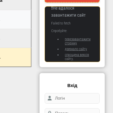
а
.
.
.
Вхід