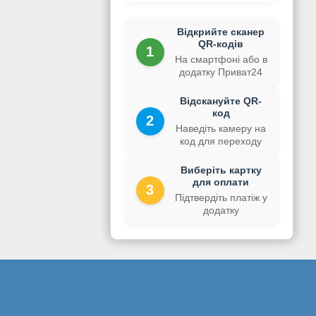
Відкрийте сканер
QR-кодів
1
На смартфоні або в
додатку Приват24
Відскануйте QR-
код
2
Наведіть камеру на
код для переходу
Виберіть картку
для оплати
3
Підтвердіть платіж у
додатку